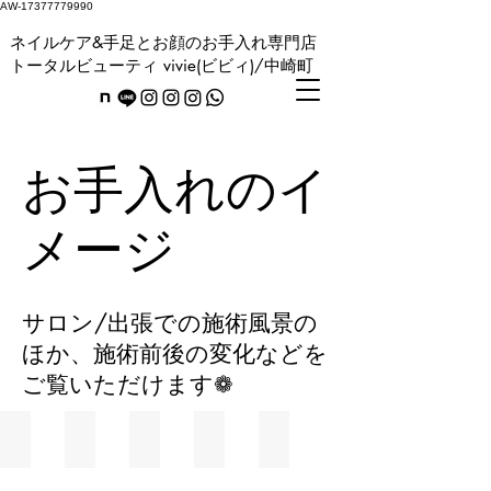
AW-17377779990
ネイルケア&手足とお顔のお手入れ専門店
トータルビューティ vivie(ビビィ)/中崎町
お手入れのイ
メージ
サロン/出張での施術風景の
ほか、施術前後の変化などを
ご覧いただけます❁
ハンドケアスペース
今あるものを整えて、美しく
メンズも大歓迎！
✴︎カスタマイズできるお手入れ✴︎
フットケア施術風景
ハ
ジ
vivie
お
施
ン
ェ
は、
し
術