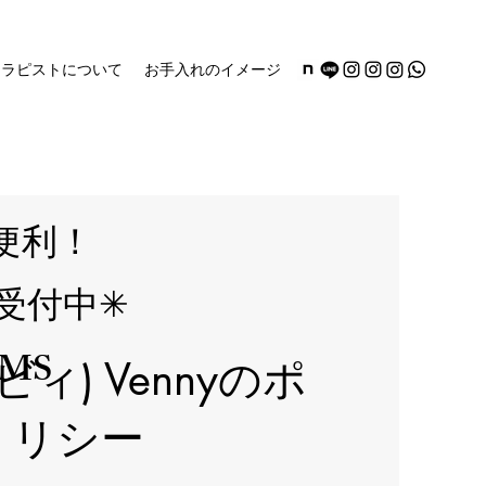
セラピストについて
お手入れのイメージ
便利！
約受付中✳︎
SMS
(ビビィ) Vennyのポ
リシー