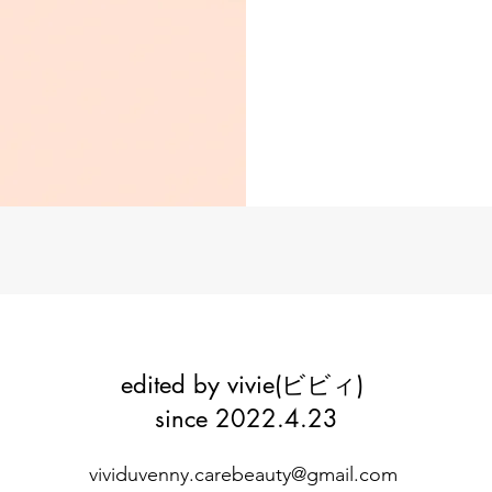
edited by vivie(ビビィ)
since 2022.4.23
vividuvenny.carebeauty@gmail.com