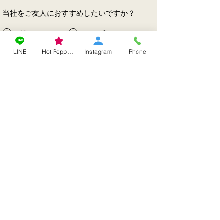
当社をご友人におすすめしたいですか？
はい
いいえ
LINE
Hot Pepper Beauty
Instagram
Phone
送信
edited by vivie(ビビィ)
since
2022.4.23
vividuvenny.carebeauty@gmail.com