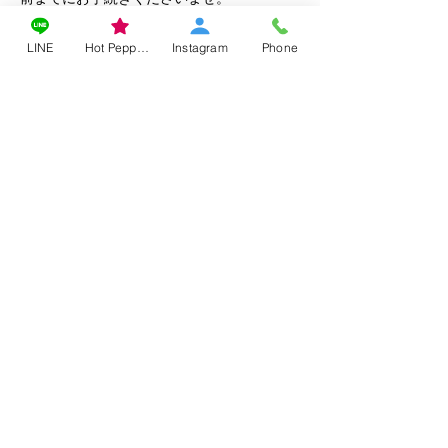
LINE
Hot Pepper Beauty
Instagram
Phone
連絡先
08034493567
vividuvenny.carebeauty@gmail.com
edited by vivie(ビビィ)
since
2022.4.23
vividuvenny.carebeauty@gmail.com