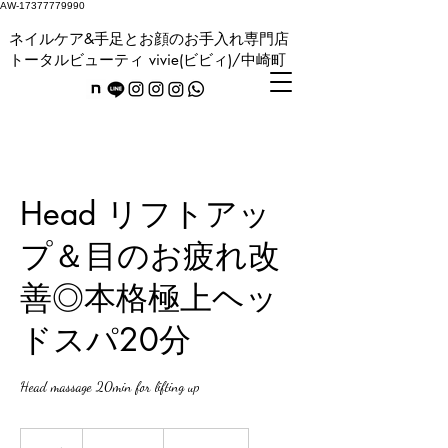
AW-17377779990
ネイルケア&手足とお顔のお手入れ専門店
トータルビューティ vivie(ビビィ)/中崎町
Head リフトアッ
プ＆目のお疲れ改
善◎本格極上ヘッ
ドスパ20分
Head massage 20min for lifting up
3,800
円