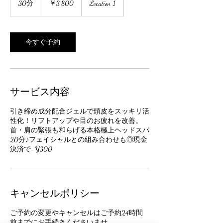
30分
3
￥3,800
Location 1
0
分
今すぐ予約
サービス内容
引き締め成分配合ジェルで頭皮をスッキリ活
性化！リフトアップや目のお疲れを改善。
首・肩の緊張も和らげる本格極上ヘッドスパ
20分♪フェイシャルとの組み合わせも◎現金
決済で-¥300
キャンセルポリシー
ご予約の変更やキャンセルはご予約24時間
前までにお手続きくださいませ。