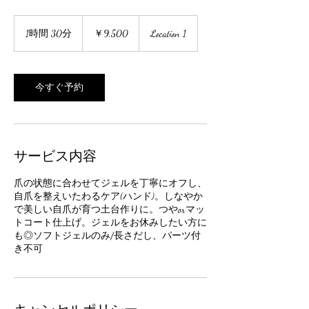
9,500
円
1時間 30分
1
￥9,500
Location 1
時
3
0
分
今すぐ予約
サービス内容
爪の状態に合わせてジェルを丁寧にオフし、
自爪を整えいたわるケア(ハンド)。しなやか
で美しい自爪が育つ土台作りに。つやorマッ
トコート仕上げ。ジェルをお休みしたい方に
も◎ソフトジェルのみ/長さだし、パーツ付
き不可