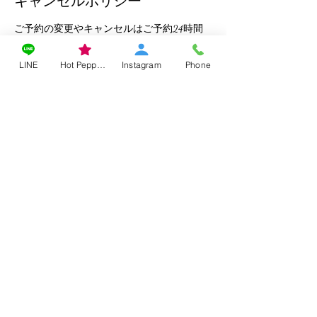
キャンセルポリシー
ご予約の変更やキャンセルはご予約24時間
前までにお手続きくださいませ。
LINE
Hot Pepper Beauty
Instagram
Phone
連絡先
08034493567
vividuvenny.carebeauty@gmail.com
edited by vivie(ビビィ)
since
2022.4.23
vividuvenny.carebeauty@gmail.com